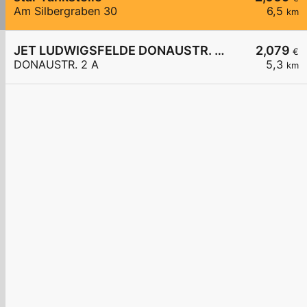
Am Silbergraben 30
6,5
km
JET LUDWIGSFELDE DONAUSTR. 2 A
2,079
€
DONAUSTR. 2 A
5,3
km