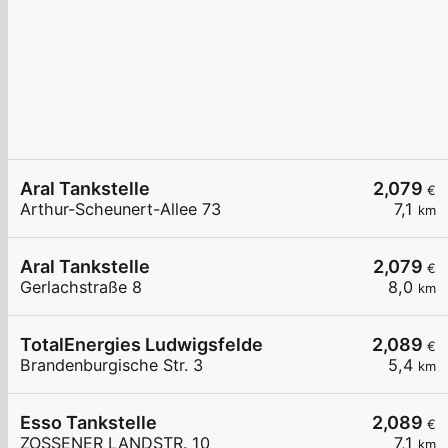
Aral Tankstelle
2,079
€
Arthur-Scheunert-Allee 73
7,1
km
Aral Tankstelle
2,079
€
Gerlachstraße 8
8,0
km
TotalEnergies Ludwigsfelde
2,089
€
Brandenburgische Str. 3
5,4
km
Esso Tankstelle
2,089
€
ZOSSENER LANDSTR. 10
7,1
km