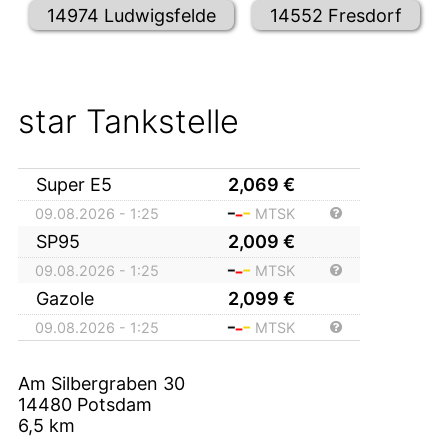
14974 Ludwigsfelde
14552 Fresdorf
star Tankstelle
Super E5
2,069
€
09.08.2026 - 1:25
MTSK
SP95
2,009
€
09.08.2026 - 1:25
MTSK
Gazole
2,099
€
09.08.2026 - 1:25
MTSK
Am Silbergraben 30
14480
Potsdam
6,5
km