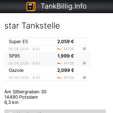
TankBillig.Info
star Tankstelle
Super E5
2,059
€
06.08.2026 - 8:42
MTSK
SP95
1,999
€
06.08.2026 - 8:42
MTSK
Gazole
2,099
€
06.08.2026 - 8:42
MTSK
Am Silbergraben 30
14480
Potsdam
6,3
km