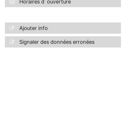
Horaires d´ouverture
Ajouter info
Signaler des données erronées