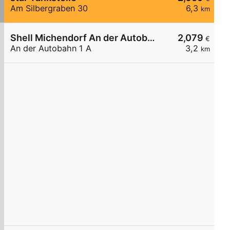
Am Silbergraben 30
6,3
km
Shell Michendorf An der Autobahn 1 A
2,079
€
An der Autobahn 1 A
3,2
km