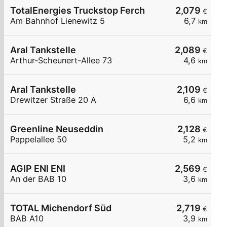
TotalEnergies Truckstop Ferch
2,079
€
Am Bahnhof Lienewitz 5
6,7
km
Aral Tankstelle
2,089
€
Arthur-Scheunert-Allee 73
4,6
km
Aral Tankstelle
2,109
€
Drewitzer Straße 20 A
6,6
km
Greenline Neuseddin
2,128
€
Pappelallee 50
5,2
km
AGIP ENI ENI
2,569
€
An der BAB 10
3,6
km
TOTAL Michendorf Süd
2,719
€
BAB A10
3,9
km