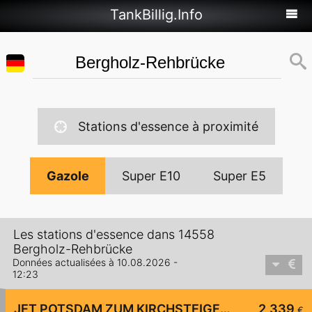
TankBillig.Info
Stations d'essence à proximité
Gazole
Super E10
Super E5
Les stations d'essence dans 14558
Bergholz-Rehbrücke
Données actualisées à 10.08.2026 -
12:23
JET POTSDAM ZUM KIRCHSTEIGFELD 3
2,339
€