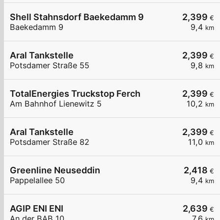
Shell Stahnsdorf Baekedamm 9
2,399
€
Baekedamm 9
9,4
km
Aral Tankstelle
2,399
€
Potsdamer Straße 55
9,8
km
TotalEnergies Truckstop Ferch
2,399
€
Am Bahnhof Lienewitz 5
10,2
km
Aral Tankstelle
2,399
€
Potsdamer Straße 82
11,0
km
Greenline Neuseddin
2,418
€
Pappelallee 50
9,4
km
AGIP ENI ENI
2,639
€
An der BAB 10
7,6
km