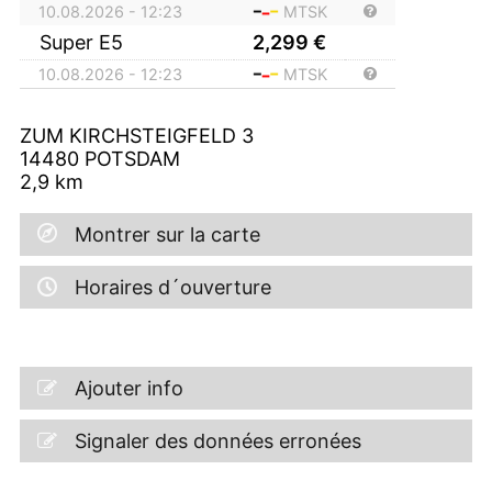
10.08.2026 - 12:23
MTSK
Super E5
2,299
€
10.08.2026 - 12:23
MTSK
ZUM KIRCHSTEIGFELD 3
14480
POTSDAM
2,9
km
Montrer sur la carte
Horaires d´ouverture
Ajouter info
Signaler des données erronées