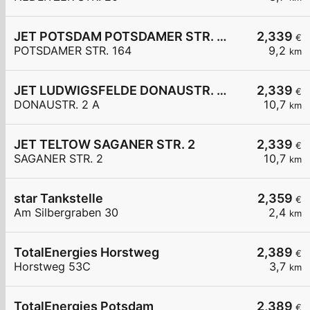
JET POTSDAM POTSDAMER STR. 164
2,339
€
POTSDAMER STR. 164
9,2
km
JET LUDWIGSFELDE DONAUSTR. 2 A
2,339
€
DONAUSTR. 2 A
10,7
km
JET TELTOW SAGANER STR. 2
2,339
€
SAGANER STR. 2
10,7
km
star Tankstelle
2,359
€
Am Silbergraben 30
2,4
km
TotalEnergies Horstweg
2,389
€
Horstweg 53C
3,7
km
TotalEnergies Potsdam
2,389
€