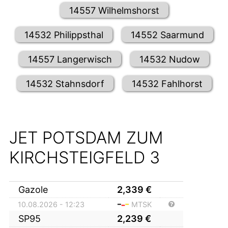
14557 Wilhelmshorst
14532 Philippsthal
14552 Saarmund
14557 Langerwisch
14532 Nudow
14532 Stahnsdorf
14532 Fahlhorst
JET POTSDAM ZUM
KIRCHSTEIGFELD 3
Gazole
2,339
€
10.08.2026 - 12:23
MTSK
SP95
2,239
€