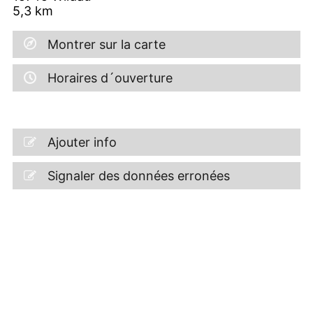
5,3
km
Montrer sur la carte
Horaires d´ouverture
Ajouter info
Signaler des données erronées