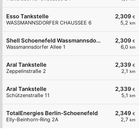
Esso Tankstelle
2,309
€
WASSMANNSDORFER CHAUSSEE 6
5,2
km
Shell Schoenefeld Wassmannsdorfer Allee 1
2,309
€
Wassmannsdorfer Allee 1
6,0
km
Aral Tankstelle
2,339
€
Zeppelinstraße 2
2,1
km
Aral Tankstelle
2,339
€
Schützenstraße 11
5,1
km
TotalEnergies Berlin-Schoenefeld
2,349
€
Elly-Beinhorn-Ring 2A
2,7
km