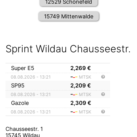
12529 Schönefeld
15749 Mittenwalde
Sprint Wildau Chausseestr.
Super E5
2,269
€
08.08.2026 - 13:21
MTSK
SP95
2,209
€
08.08.2026 - 13:21
MTSK
Gazole
2,309
€
08.08.2026 - 13:21
MTSK
Chausseestr. 1
15745
Wildau