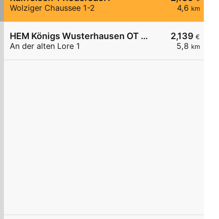
Wolziger Chaussee 1-2
4,6
km
HEM Königs Wusterhausen OT Niederlehme,
2,139
€
An der alten Lore 1
5,8
km