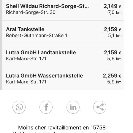
Shell Wildau Richard-Sorge-Str. 30
2,149
€
Richard-Sorge-Str. 30
7,0
km
Aral Tankstelle
2,159
€
Robert-Guthmann-Straße 1
5,1
km
Lutra GmbH Landtankstelle
2,159
€
Karl-Marx-Str. 171
5,9
km
Lutra GmbH Wassertankstelle
2,259
€
Karl-Marx-Str. 171
5,9
km
Moins cher ravitaillement en 15758