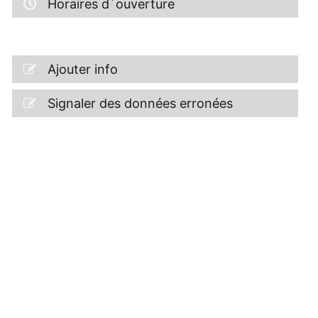
Horaires d´ouverture
Ajouter info
Signaler des données erronées