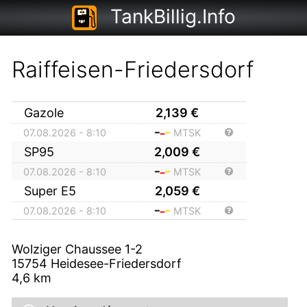
TankBillig.Info
Raiffeisen-Friedersdorf
Gazole
2,139
€
07.08.2026 - 8:10
MTSK
SP95
2,009
€
07.08.2026 - 8:10
MTSK
Super E5
2,059
€
07.08.2026 - 8:10
MTSK
Wolziger Chaussee 1-2
15754
Heidesee-Friedersdorf
4,6
km