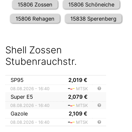
15806 Zossen
15806 Schöneiche
15806 Rehagen
15838 Sperenberg
Shell Zossen
Stubenrauchstr.
SP95
2,019
€
08.08.2026 - 16:40
MTSK
Super E5
2,079
€
08.08.2026 - 16:40
MTSK
Gazole
2,109
€
08.08.2026 - 16:40
MTSK