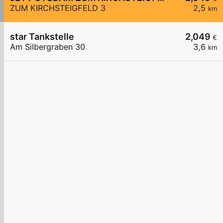
ZUM KIRCHSTEIGFELD 3
2,5
km
star Tankstelle
2,049
€
Am Silbergraben 30
3,6
km