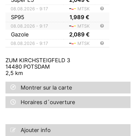
08.08.2026 - 9:17
MTSK
SP95
1,989
€
08.08.2026 - 9:17
MTSK
Gazole
2,089
€
08.08.2026 - 9:17
MTSK
ZUM KIRCHSTEIGFELD 3
14480
POTSDAM
2,5
km
Montrer sur la carte
Horaires d´ouverture
Ajouter info