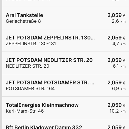
Aral Tankstelle
2,059
€
Gerlachstraße 8
2,6
km
JET POTSDAM ZEPPELINSTR. 130-131
2,059
€
ZEPPELINSTR. 130-131
4,7
km
JET POTSDAM NEDLITZER STR. 20
2,059
€
NEDLITZER STR. 20
6,1
km
JET POTSDAM POTSDAMER STR. 164
2,059
€
POTSDAMER STR. 164
6,9
km
TotalEnergies Kleinmachnow
2,059
€
Karl-Marx-Str. 46
10,2
km
Bft Berlin Kladower Damm 332
2,059
€