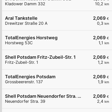
Kladower Damm 332
10,2
km
Aral Tankstelle
2,069
€
Drewitzer Straße 20 A
0,3
km
TotalEnergies Horstweg
2,069
€
Horstweg 53C
1,1
km
Shell Potsdam Fritz-Zubeil-Str. 1
2,069
€
Fritz-Zubeil-Str. 1
1,2
km
TotalEnergies Potsdam
2,069
€
Grossbeerenstr. 137
1,9
km
Shell Potsdam Neuendorfer Stra. 39
2,069
€
Neuendorfer Stra. 39
2,4
km