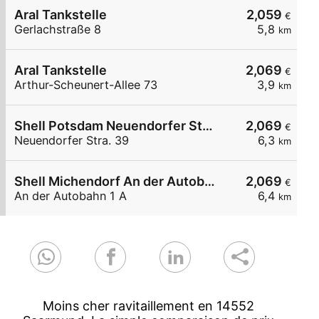
Aral Tankstelle
2,059
€
Gerlachstraße 8
5,8
km
Aral Tankstelle
2,069
€
Arthur-Scheunert-Allee 73
3,9
km
Shell Potsdam Neuendorfer Stra. 39
2,069
€
Neuendorfer Stra. 39
6,3
km
Shell Michendorf An der Autobahn 1 A
2,069
€
An der Autobahn 1 A
6,4
km
Moins cher ravitaillement en 14552