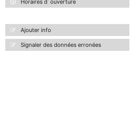
Horaires d´ouverture
Ajouter info
Signaler des données erronées