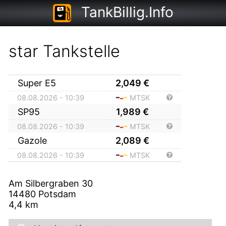
TankBillig.Info
star Tankstelle
Super E5
2,049
€
08.08.2026 - 10:39
MTSK
SP95
1,989
€
08.08.2026 - 10:39
MTSK
Gazole
2,089
€
08.08.2026 - 10:39
MTSK
Am Silbergraben 30
14480
Potsdam
4,4
km