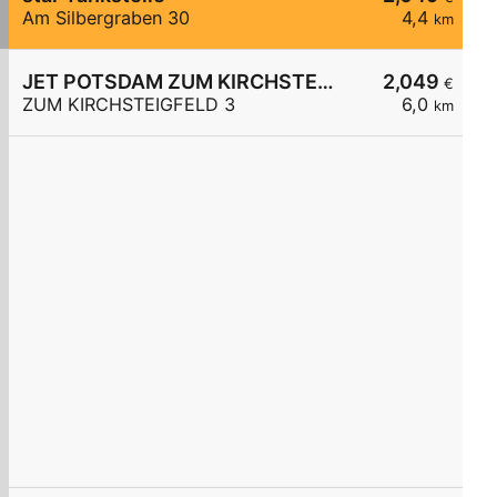
Am Silbergraben 30
4,4
km
JET POTSDAM ZUM KIRCHSTEIGFELD 3
2,049
€
ZUM KIRCHSTEIGFELD 3
6,0
km