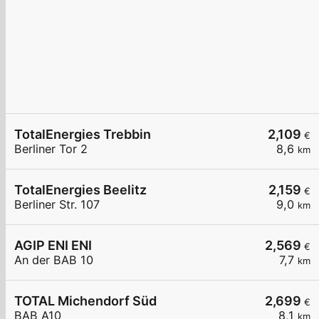
TotalEnergies Trebbin
2,109
€
Berliner Tor 2
8,6
km
TotalEnergies Beelitz
2,159
€
Berliner Str. 107
9,0
km
AGIP ENI ENI
2,569
€
An der BAB 10
7,7
km
TOTAL Michendorf Süd
2,699
€
BAB A10
8,1
km