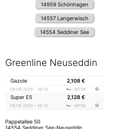
14959 Schönhagen
14557 Langerwisch
14554 Seddiner See
Greenline Neuseddin
Gazole
2,108
€
08.08.2026 - 16:13
MTSK
Super E5
2,128
€
08.08.2026 - 16:13
MTSK
Pappelallee 50
14554
Seddiner See-Neuseddin