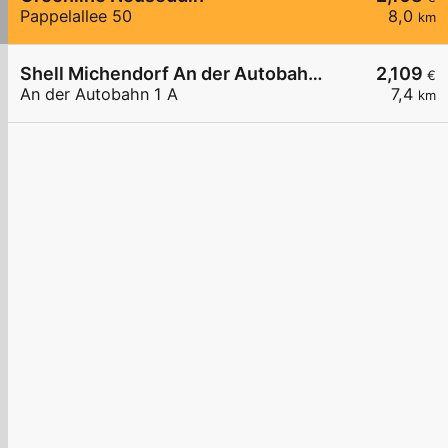
Pappelallee 50
8,0
km
Shell Michendorf An der Autobahn 1 A
2,109
€
An der Autobahn 1 A
7,4
km