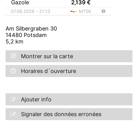
Gazole
2,139
€
07.08.2026 - 21:13
MTSK
Am Silbergraben 30
14480
Potsdam
5,2
km
Montrer sur la carte
Horaires d´ouverture
Ajouter info
Signaler des données erronées