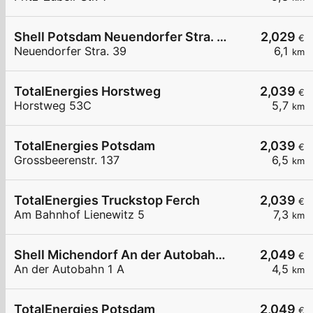
Shell Potsdam Neuendorfer Stra. 39
2,029
€
Neuendorfer Stra. 39
6,1
km
TotalEnergies Horstweg
2,039
€
Horstweg 53C
5,7
km
TotalEnergies Potsdam
2,039
€
Grossbeerenstr. 137
6,5
km
TotalEnergies Truckstop Ferch
2,039
€
Am Bahnhof Lienewitz 5
7,3
km
Shell Michendorf An der Autobahn 1 A
2,049
€
An der Autobahn 1 A
4,5
km
TotalEnergies Potsdam
2,049
€