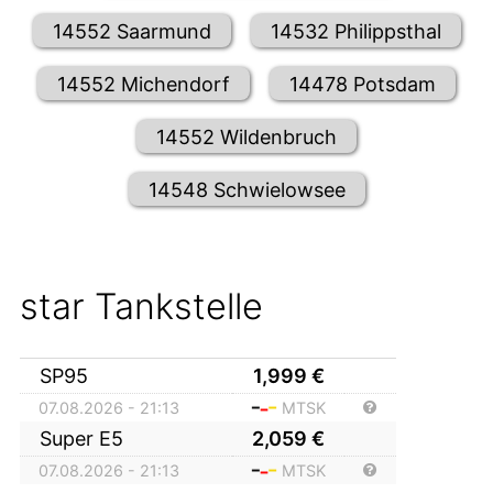
14552 Saarmund
14532 Philippsthal
14552 Michendorf
14478 Potsdam
14552 Wildenbruch
14548 Schwielowsee
star Tankstelle
SP95
1,999
€
07.08.2026 - 21:13
MTSK
Super E5
2,059
€
07.08.2026 - 21:13
MTSK