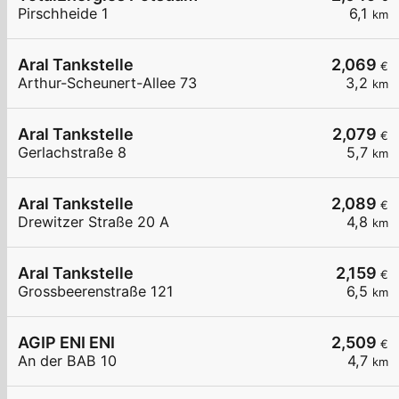
Pirschheide 1
6,1
km
Aral Tankstelle
2,069
€
Arthur-Scheunert-Allee 73
3,2
km
Aral Tankstelle
2,079
€
Gerlachstraße 8
5,7
km
Aral Tankstelle
2,089
€
Drewitzer Straße 20 A
4,8
km
Aral Tankstelle
2,159
€
Grossbeerenstraße 121
6,5
km
AGIP ENI ENI
2,509
€
An der BAB 10
4,7
km