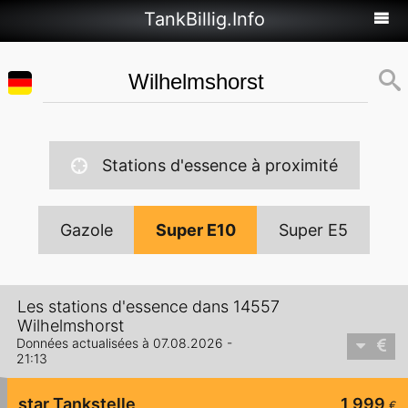
TankBillig.Info
Stations d'essence à proximité
Gazole
Super E10
Super E5
Les stations d'essence dans 14557
Wilhelmshorst
Données actualisées à 07.08.2026 -
21:13
star Tankstelle
1,999
€