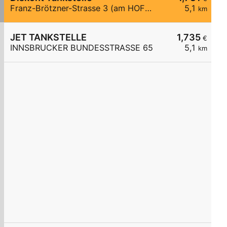
Franz-Brötzner-Strasse 3 (am HOFER Parkplatz)
5,1
km
JET TANKSTELLE
1,735
€
INNSBRUCKER BUNDESSTRASSE 65
5,1
km