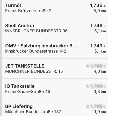
Turmöl
1,736
€
Franz-Brötznerstraße 2
5,0
km
Shell Austria
1,746
€
INNSBRUCKER BUNDESSTR 96
5,1
km
OMV - Salzburg Innsbrucker Bundesstraße 142
1,749
€
Innsbrucker Bundesstrasse 142
5,1
km
JET TANKSTELLE
≥ 1,749
€
MÜNCHNER BUNDESSTR. 15
4,0
km
IQ Tankstelle
≥ 1,749
€
Franz-Sauer-Straße 46
1,8
km
BP Liefering
≥ 1,749
€
Münchner Bundesstraße 137
1,9
km