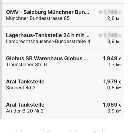
OMV - Salzburg Münchner Bundesstraße 85
≥ 1,749
€
Münchner Bundesstrasse 85
2,8
km
Lagerhaus-Tankstelle 24 h mit Waschportal
≥ 1,749
€
Lamprechtshausener-Bundesstraße 4
3,9
km
Globus SB Warenhaus Globus Handelshof St. Wendel GmbH & Co. KG Betriebsstätte Freilassing
1,949
€
Traunsteiner Str. 6
1,7
km
Aral Tankstelle
1,979
€
Sonnenfeld 2
0,5
km
Aral Tankstelle
1,989
€
An der B 20 Nr.2
3,9
km