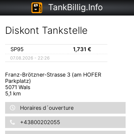
TankBillig.Info
Diskont Tankstelle
SP95
1,731
€
07.08.2026 - 22:26
Franz-Brötzner-Strasse 3 (am HOFER
Parkplatz)
5071
Wals
5,1
km
Horaires d´ouverture
+43800202055