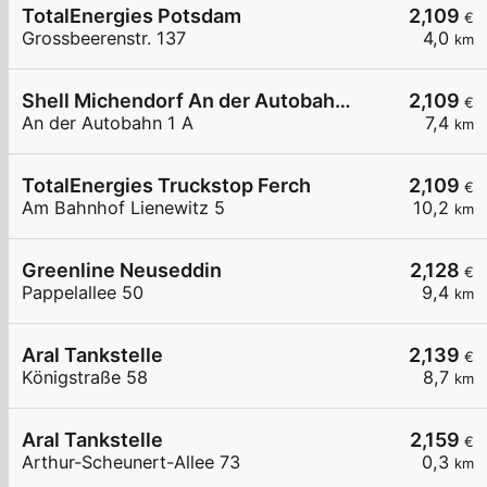
TotalEnergies Potsdam
2,109
€
Grossbeerenstr. 137
4,0
km
Shell Michendorf An der Autobahn 1 A
2,109
€
An der Autobahn 1 A
7,4
km
TotalEnergies Truckstop Ferch
2,109
€
Am Bahnhof Lienewitz 5
10,2
km
Greenline Neuseddin
2,128
€
Pappelallee 50
9,4
km
Aral Tankstelle
2,139
€
Königstraße 58
8,7
km
Aral Tankstelle
2,159
€
Arthur-Scheunert-Allee 73
0,3
km