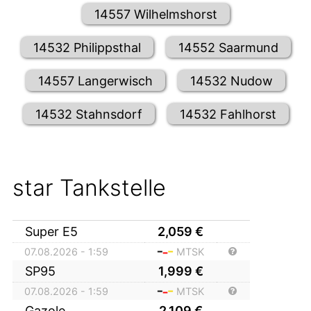
14557 Wilhelmshorst
14532 Philippsthal
14552 Saarmund
14557 Langerwisch
14532 Nudow
14532 Stahnsdorf
14532 Fahlhorst
star Tankstelle
Super E5
2,059
€
07.08.2026 - 1:59
MTSK
SP95
1,999
€
07.08.2026 - 1:59
MTSK
Gazole
2,109
€